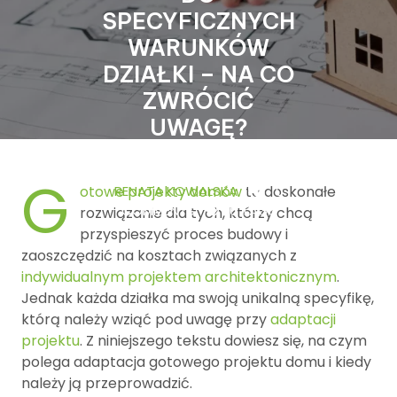
SPECYFICZNYCH
WARUNKÓW
DZIAŁKI – NA CO
ZWRÓCIĆ
UWAGĘ?
25 LUTEGO, 2025
G
otowe projekty domów
RENATA KOWALSKA
to doskonałe
0
COMMENTS
6 TAGS
rozwiązanie dla tych, którzy chcą
przyspieszyć proces budowy i
zaoszczędzić na kosztach związanych z
indywidualnym projektem architektonicznym
.
Jednak każda działka ma swoją unikalną specyfikę,
którą należy wziąć pod uwagę przy
adaptacji
projektu
. Z niniejszego tekstu dowiesz się, na czym
polega adaptacja gotowego projektu domu i kiedy
należy ją przeprowadzić.