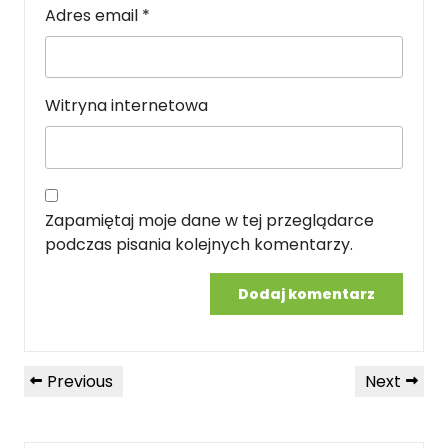
Adres email
*
Witryna internetowa
Zapamiętaj moje dane w tej przeglądarce
podczas pisania kolejnych komentarzy.
Nawigacja
Previous
Next
Previous
Next
wpisu
Post
Post