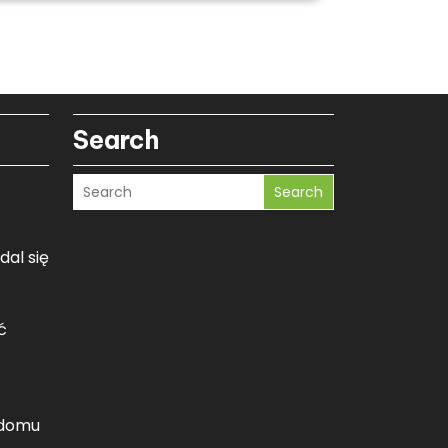
Search
Search
dal się
ć
 domu