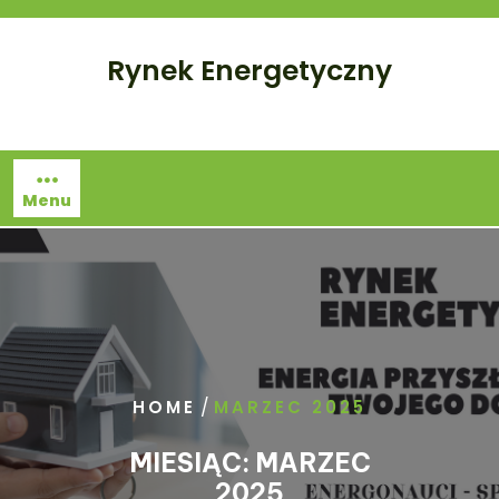
Skip
to
Rynek Energetyczny
content
Menu
/
HOME
MARZEC 2025
MIESIĄC:
MARZEC
2025