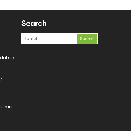
Search
Search
dal się
ć
 domu