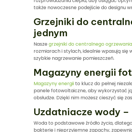
rozprowadzania ciepła, aby osiągać optym
także nowoczesne podejście do designu wnę
Grzejniki do central
jednym
Nasze
grzejniki do centralnego ogrzewani
rozmiarach i stylach, idealnie wpasują się
szybkie nagrzewanie pomieszczeń.
Magazyny energii fo
Magazyny energii
to klucz do pełnej niez
panele fotowoltaiczne, aby wykorzystać ją
obsłudze. Dzięki nim możesz cieszyć się 
Uzdatniacze wody – 
Woda to podstawowe źródło życia, dlatego 
bakterie i nieprzyjemne zapachy, zapewni