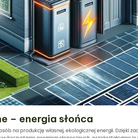
ne – energia słońca
osób na produkcję własnej, ekologicznej energii. Dzięki 
ykorzystanie promieni słonecznych, przekształcając je 