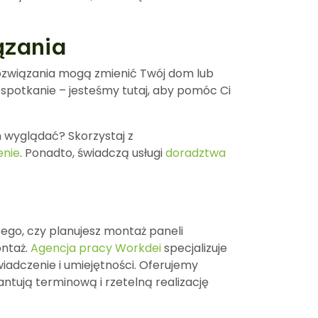
ązania
 rozwiązania mogą zmienić Twój dom lub
a spotkanie – jesteśmy tutaj, aby pomóc Ci
 wyglądać? Skorzystaj z
enie
. Ponadto, świadczą usługi
doradztwa
tego, czy planujesz montaż paneli
ontaż.
Agencja pracy Workdei
specjalizuje
adczenie i umiejętności. Oferujemy
ntują terminową i rzetelną realizację