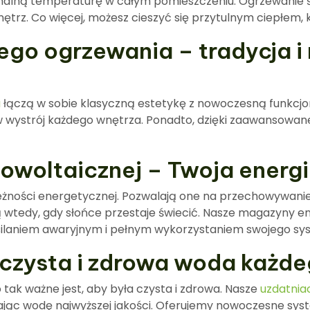
alną temperaturę w całym pomieszczeniu. Ogrzewanie ści
trz. Co więcej, możesz cieszyć się przytulnym ciepłem, k
nego ogrzewania – tradycja
a
łączą w sobie klasyczną estetykę z nowoczesną funkcjo
 w wystrój każdego wnętrza. Ponadto, dzięki zaawansowane
towoltaicznej – Twoja energ
ależności energetycznej. Pozwalają one na przechowywan
 wtedy, gdy słońce przestaje świecić. Nasze magazyny ene
zasilaniem awaryjnym i pełnym wykorzystaniem swojego sy
czysta i zdrowa woda każde
tak ważne jest, aby była czysta i zdrowa. Nasze
uzdatnia
ając wodę najwyższej jakości. Oferujemy nowoczesne syst