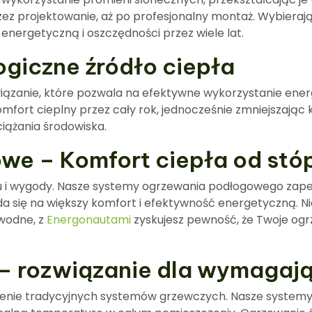
z projektowanie, aż po profesjonalny montaż. Wybieraj
energetyczną i oszczędności przez wiele lat.
ogiczne źródło ciepła
ązanie, które pozwala na efektywne wykorzystanie energ
fort cieplny przez cały rok, jednocześnie zmniejszając k
ążania środowiska.
e – Komfort ciepła od stó
u i wygody. Nasze systemy ogrzewania podłogowego zap
a się na większy komfort i efektywność energetyczną. Ni
wodne, z
Energonautami
zyskujesz pewność, że Twoje ogrz
– rozwiązanie dla wymagaj
ienie tradycyjnych systemów grzewczych. Nasze systemy 