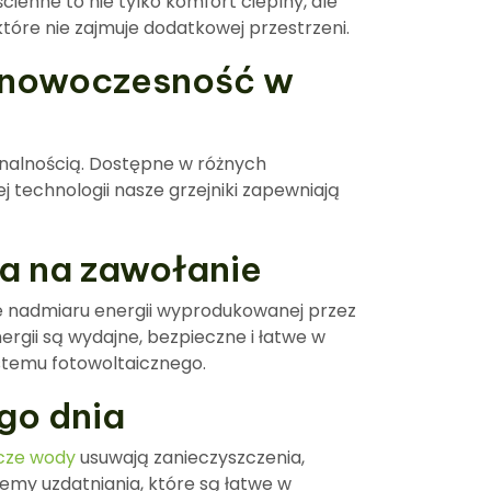
enne to nie tylko komfort cieplny, ale
tóre nie zajmuje dodatkowej przestrzeni.
 i nowoczesność w
nalnością. Dostępne w różnych
j technologii nasze grzejniki zapewniają
ia na zawołanie
ie nadmiaru energii wyprodukowanej przez
rgii są wydajne, bezpieczne i łatwe w
stemu fotowoltaicznego.
go dnia
cze wody
usuwają zanieczyszczenia,
emy uzdatniania, które są łatwe w