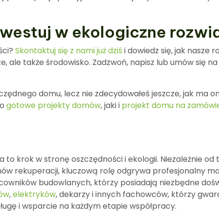
nwestuj w ekologiczne rozwi
ści?
Skontaktuj się z nami już dziś
i dowiedz się, jak nasze
dze, ale także środowisko. Zadzwoń, napisz lub umów się n
czędnego domu, lecz nie zdecydowałeś jeszcze, jak ma on
no
gotowe projekty domów
, jaki i
projekt domu na zamówi
o krok w stronę oszczędności i ekologii. Niezależnie od 
ów rekuperacji, kluczową rolę odgrywa profesjonalny m
cowników budowlanych, którzy posiadają niezbędne doświ
ów
,
elektryków
, dekarzy i innych fachowców, którzy gwara
ługę i wsparcie na każdym etapie współpracy.