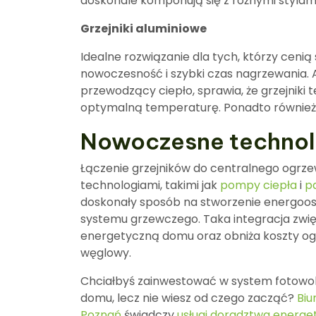
doskonale komponują się z różnymi stylam
Grzejniki aluminiowe
Idealne rozwiązanie dla tych, którzy cenią 
nowoczesność i szybki czas nagrzewania. A
przewodzący ciepło, sprawia, że grzejniki 
optymalną temperaturę. Ponadto również 
Nowoczesne technol
Łączenie grzejników do centralnego ogrz
technologiami, takimi jak
pompy ciepła
i
p
doskonały sposób na stworzenie energoos
systemu grzewczego. Taka integracja zwi
energetyczną domu oraz obniża koszty ogr
węglowy.
Chciałbyś zainwestować w system fotowol
domu, lecz nie wiesz od czego zacząć?
Biu
Poznań
świadczy
usługi doradztwa energ