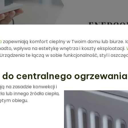
a
zapewniają komfort cieplny w Twoim domu lub biurze. I
dto, wpływa na estetykę wnętrza i koszty eksploatacji.
ządzenia te łączą w sobie funkcjonalność, styl i oszczę
ki do centralnego ogrzewani
ją na zasadzie konwekcji i
a lub innego źródła ciepła,
ętym obiegu.