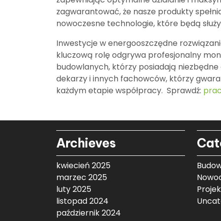
zagwarantować, że nasze produkty spełniaj
nowoczesne technologie, które będą służyć
Inwestycje w energooszczędne rozwiązania t
kluczową rolę odgrywa profesjonalny mon
budowlanych, którzy posiadają niezbędne 
dekarzy i innych fachowców, którzy gwara
każdym etapie współpracy. Sprawdź:
prac
Archieves
Cat
kwiecień 2025
Budow
marzec 2025
Nowoc
luty 2025
Proje
listopad 2024
Uncat
październik 2024