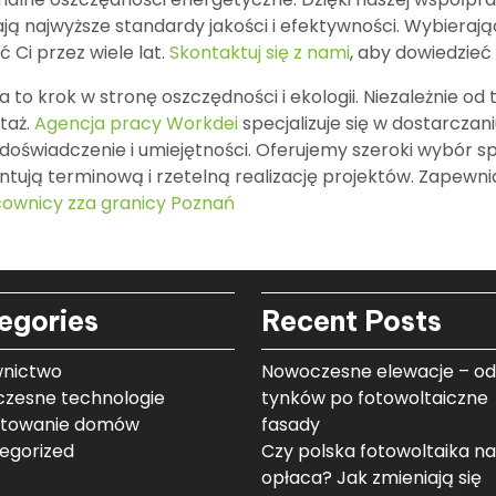
ą najwyższe standardy jakości i efektywności. Wybierając
 Ci przez wiele lat.
Skontaktuj się z nami
, aby dowiedzieć
o krok w stronę oszczędności i ekologii. Niezależnie od t
taż.
Agencja pracy Workdei
specjalizuje się w dostarcza
doświadczenie i umiejętności. Oferujemy szeroki wybór s
ntują terminową i rzetelną realizację projektów. Zapewn
ownicy zza granicy Poznań
egories
Recent Posts
nictwo
Nowoczesne elewacje – od
zesne technologie
tynków po fotowoltaiczne
ktowanie domów
fasady
egorized
Czy polska fotowoltaika na
opłaca? Jak zmieniają się