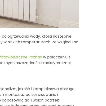
 – do ogrzewania wody, która następnie
cy w niskich temperaturach. Ze względu na
 fotowoltaiczne Poznań
w połączeniu z
acznych oszczędności i maksymalizacji
sjonalizm, jakość i kompleksową obsługę.
h montaż, aż po serwisowanie i
ne dopasować do Twoich potrzeb,
racy z wiodącymi producentami, możemy