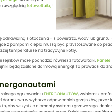
ym uwzględnią
fotowoltaikę
!
ę odnawialną z otoczenia – z powietrza, wody lub gruntu
cujące z pompami ciepła muszą być przystosowane do pra
szej temperaturze niż tradycyjne kotły.
 grzejników może pochodzić również z fotowoltaiki.
Panele
jniki będą zasilane darmową energią! To prowadzi do zn
 Energonautami
tralnego ogrzewania u
ENERGONAUTÓW
, wybierasz profe
 doradztwa w wyborze odpowiednich grzejników, przez ic
o to, aby wszystkie elementy systemu grzewczego ideal
malne oszczędności energetyczne. Dzięki naszej współp