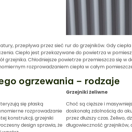
ury, przepływa przez sieć rur do grzejników. Gdy ciepła
oczenia. Ciepło jest przekazywane do powietrza w pomies
ł grzejnika. Chłodniejsze powietrze przemieszcza się w dół
 równomiernym rozprowadzaniem ciepła w całym pomieszcze
nego ogrzewania – rodzaje
Grzejniki żeliwne
teryzują się płaską
Choć są cięższe i masywniejsz
równomierne rozprowadzanie
doskonałą zdolnością do akum
ej konstrukcji, grzejniki
przez dłuższy czas. Żeliwo, d
woczesny design sprawia, że
długowieczność grzejników, 