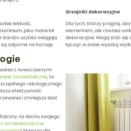
i wnętrz.
Grzejniki dekoracyjne
sobie lekkość,
Dla tych, którzy pragną, aby
luminium, jako materiał
elementem, ale również ozdo
te bardzo szybko osiągają
dekoracyjne. Mogą stać się
są odporne na korozję.
łącząc w sobie wysoką wyd
ogie
ewania z nowoczesnymi
anele fotowoltaiczne
, to
zczędnego i ekologicznego
ększa efektywność
zewania i zmniejsza ślad
taiczny na dachu swojego
ro architektoniczne
etycznego
! Stworzą dla