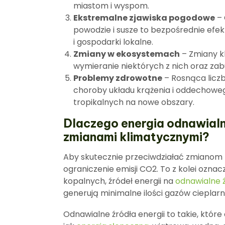
miastom i wyspom.
Ekstremalne zjawiska pogodowe
– 
powodzie i susze to bezpośrednie efe
i gospodarki lokalne.
Zmiany w ekosystemach
– Zmiany k
wymieranie niektórych z nich oraz z
Problemy zdrowotne
– Rosnąca licz
choroby układu krążenia i oddechoweg
tropikalnych na nowe obszary.
Dlaczego energia odnawialn
zmianami klimatycznymi?
Aby skutecznie przeciwdziałać zmianom 
ograniczenie emisji CO2. To z kolei ozna
kopalnych, źródeł energii na
odnawialne ź
generują minimalne ilości gazów cieplarn
Odnawialne źródła energii to takie, któr