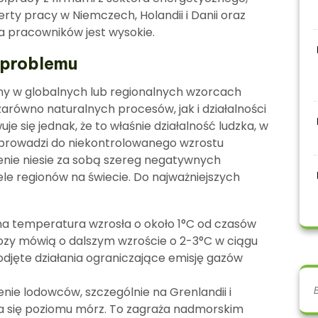
ty pracy w Niemczech, Holandii i Danii oraz
a pracowników jest wysokie.
 problemu
ny w globalnych lub regionalnych wzorcach
równo naturalnych procesów, jak i działalności
e się jednak, że to właśnie działalność ludzka, w
, prowadzi do niekontrolowanego wzrostu
enie niesie za sobą szereg negatywnych
iele regionów na świecie. Do najważniejszych
na temperatura wzrosła o około 1°C od czasów
ozy mówią o dalszym wzroście o 2-3°C w ciągu
podjęte działania ograniczające emisję gazów
enie lodowców, szczególnie na Grenlandii i
a się poziomu mórz. To zagraża nadmorskim