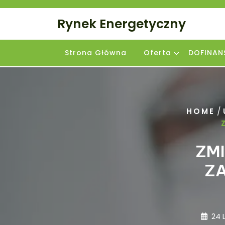
Skip
to
Rynek Energetyczny
content
Strona Główna
Oferta
DOFINAN
/
HOME
ZM
ZA
24 