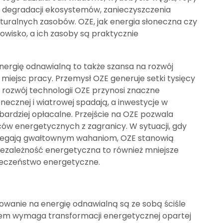
 degradacji ekosystemów, zanieczyszczenia
uralnych zasobów. OZE, jak energia słoneczna czy
wisko, a ich zasoby są praktycznie
ergię odnawialną to także szansa na rozwój
miejsc pracy. Przemysł OZE generuje setki tysięcy
 rozwój technologii OZE przynosi znaczne
onecznej i wiatrowej spadają, a inwestycje w
 bardziej opłacalne. Przejście na OZE pozwala
ców energetycznych z zagranicy. W sytuacji, gdy
dlegają gwałtownym wahaniom, OZE stanowią
 Niezależność energetyczna to również mniejsze
ieczeństwo energetyczne.
owanie na energię odnawialną są ze sobą ściśle
iem wymaga transformacji energetycznej opartej