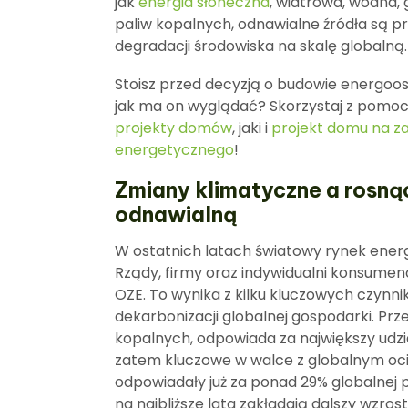
jak
energia słoneczna
, wiatrowa, wodna,
paliw kopalnych, odnawialne źródła są p
degradacji środowiska na skalę globalną.
Stoisz przed decyzją o budowie energoo
jak ma on wyglądać? Skorzystaj z pomo
projekty domów
, jaki i
projekt domu na z
energetycznego
!
Zmiany klimatyczne a rosną
odnawialną
W ostatnich latach światowy rynek energ
Rządy, firmy oraz indywidualni konsumenc
OZE. To wynika z kilku kluczowych czynn
dekarbonizacji globalnej gospodarki. Pr
kopalnych, odpowiada za największy udzia
zatem kluczowe w walce z globalnym oci
odpowiadały już za ponad 29% globalnej p
na najbliższe lata zakładają dalszy wzro