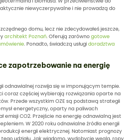
 geotermalna i biomasa. W przeciwieństwie do
raktycznie niewyczerpywalne i nie prowadzą do
szczędnego domu, lecz nie zdecydowałeś jeszcze,
cy
architekt Poznań
. Oferują zarówno
gotowe
amówienie
. Ponadto, świadczą usługi
doradztwa
ce zapotrzebowanie na energię
ii odnawialnej rozwija się w imponującym tempie.
i coraz częściej wybierają rozwiązania oparte na
ików. Przede wszystkim OZE są podstawą strategii
zemysł energetyczny, oparty na paliwach
ł emisji CO2. Przejście na energię odnawialną jest
epleniem. W 2020 roku odnawialne źródła energii
rodukcji energii elektrycznej. Natomiast prognozy
st tego udziału. Jak wiadomo, wydobycie węgla, ropy