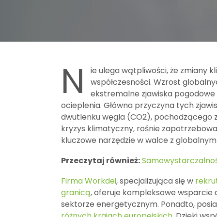
N
ie ulega wątpliwości, że zmiany 
współczesności. Wzrost globalny
ekstremalne zjawiska pogodowe –
ocieplenia. Główna przyczyna tych zjawis
dwutlenku węgla (CO2), pochodzącego ze
kryzys klimatyczny, rośnie zapotrzebow
kluczowe narzędzie w walce z globalnym
Przeczytaj również:
Samowystarczalnoś
Firma Workdei
, specjalizująca się w
rekru
granicą
, oferuje kompleksowe wsparcie 
sektorze energetycznym. Ponadto, posi
różnych krajach europejskich
. Dzięki ws