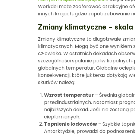
Workdei może zaoferować atrakcyjne ofer
innych krajach, gdzie zapotrzebowanie n
Zmiany klimatyczne – skala
Zmiany klimatyczne to długotrwałe zmia
klimatycznych. Mogą być one wynikiem za
człowieka. W ostatnich dekadach obserwuj
szczególności spalanie paliw kopalnych
globalnych temperatur. Globalne ociepl
konsekwencji, które już teraz dotykają w
skutków należą:
Wzrost temperatur
– Średnia global
przedindustrialnych. Natomiast progn
najbliższych dekad. Jeśli nie zostaną 
cieplarnianych.
Topnienie lodowców
– Szybkie topni
Antarktydzie, prowadzi do podnoszeni