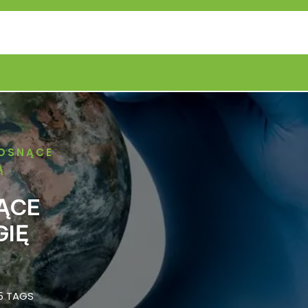
ROSNĄCE
Ą
ĄCE
GIĘ
5 TAGS