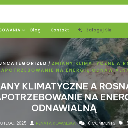
SOWANIA
Blog
Kontakt
Zaloguj Się
/
UNCATEGORIZED
ZMIANY KLIMATYCZNE A 
ZAPOTRZEBOWANIE NA ENERGIĘ ODNAWIALN
IANY KLIMATYCZNE A ROSN
POTRZEBOWANIE NA ENER
ODNAWIALNĄ
LUTEGO, 2025
RENATA KOWALSKA
0 COMMENTS