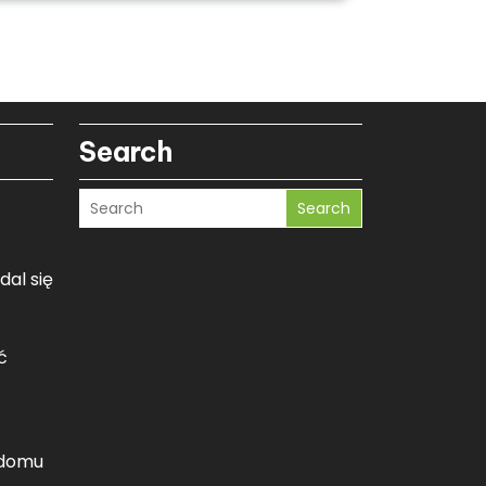
Search
Search
dal się
ć
 domu