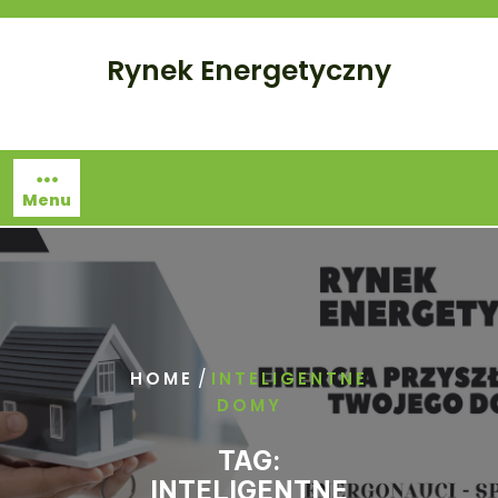
Skip
to
Rynek Energetyczny
content
Menu
/
HOME
INTELIGENTNE
DOMY
TAG:
INTELIGENTNE