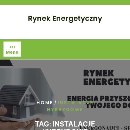
Skip
to
Rynek Energetyczny
content
Menu
/
HOME
INSTALACJE
HYBRYDOWE
TAG:
INSTALACJE