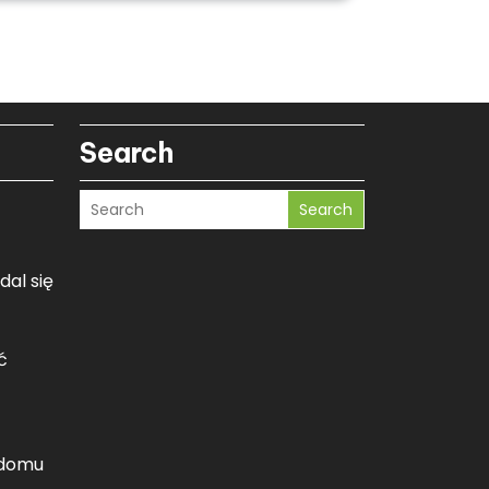
Search
Search
dal się
ć
 domu