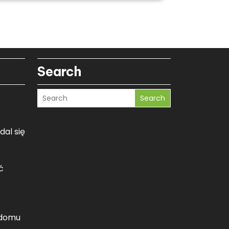
Search
Search
dal się
ć
 domu