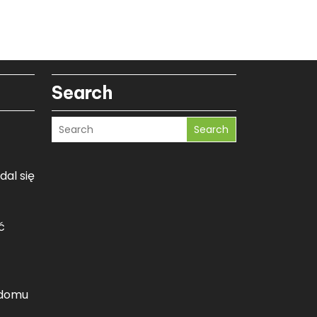
Search
Search
dal się
ć
 domu